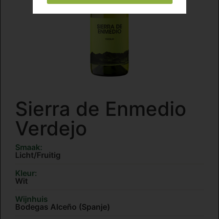
Sierra de Enmedio
Verdejo
Smaak:
Licht/Fruitig
Kleur:
Wit
Wijnhuis
Bodegas Alceño (Spanje)