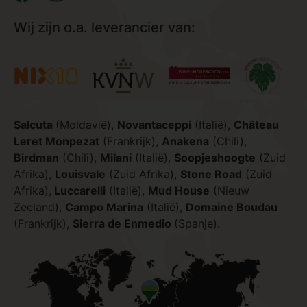
Wij zijn o.a. leverancier van:
Salcuta
(Moldavië),
Novantaceppi
(Italië),
Château
Leret Monpezat
(Frankrijk),
Anakena
(Chili),
Birdman
(Chili),
Milani
(Italië),
Soopjeshoogte
(Zuid
Afrika),
Louisvale
(Zuid Afrika),
Stone Road
(Zuid
Afrika),
Luccarelli
(Italië),
Mud House
(Nieuw
Zeeland),
Campo Marina
(Italië),
Domaine Boudau
(Frankrijk),
Sierra de Enmedio
(Spanje).