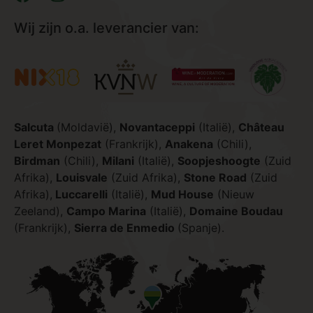
Wij zijn o.a. leverancier van:
Salcuta
(Moldavië),
Novantaceppi
(Italië),
Château
Leret Monpezat
(Frankrijk),
Anakena
(Chili),
Birdman
(Chili),
Milani
(Italië),
Soopjeshoogte
(Zuid
Afrika),
Louisvale
(Zuid Afrika),
Stone Road
(Zuid
Afrika),
Luccarelli
(Italië),
Mud House
(Nieuw
Zeeland),
Campo Marina
(Italië),
Domaine Boudau
(Frankrijk),
Sierra de Enmedio
(Spanje).