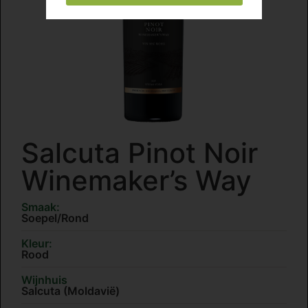
Salcuta Pinot Noir
Winemaker’s Way
Smaak:
Soepel/Rond
Kleur:
Rood
Wijnhuis
Salcuta (Moldavië)