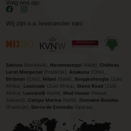
Volg ons op:
Wij zijn o.a. leverancier van:
Salcuta
(Moldavië),
Novantaceppi
(Italië),
Château
Leret Monpezat
(Frankrijk),
Anakena
(Chili),
Birdman
(Chili),
Milani
(Italië),
Soopjeshoogte
(Zuid
Afrika),
Louisvale
(Zuid Afrika),
Stone Road
(Zuid
Afrika),
Luccarelli
(Italië),
Mud House
(Nieuw
Zeeland),
Campo Marina
(Italië),
Domaine Boudau
(Frankrijk),
Sierra de Enmedio
(Spanje).