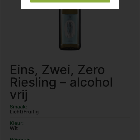
Eins, Zwei, Zero
Riesling – alcohol
vrij
Smaak:
Licht/Fruitig
Kleur:
Wit
Wijnhuis