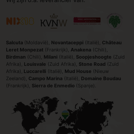
Wij zijn o.a. leverancier van:
Salcuta
(Moldavië),
Novantaceppi
(Italië),
Château
Leret Monpezat
(Frankrijk),
Anakena
(Chili),
Birdman
(Chili),
Milani
(Italië),
Soopjeshoogte
(Zuid
Afrika),
Louisvale
(Zuid Afrika),
Stone Road
(Zuid
Afrika),
Luccarelli
(Italië),
Mud House
(Nieuw
Zeeland),
Campo Marina
(Italië),
Domaine Boudau
(Frankrijk),
Sierra de Enmedio
(Spanje).