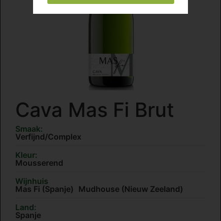
Cava Mas Fi Brut
Smaak:
Verfijnd/Complex
Kleur:
Mousserend
Wijnhuis
Mas Fi (Spanje) Mudhouse (Nieuw Zeeland)
Land:
Spanje